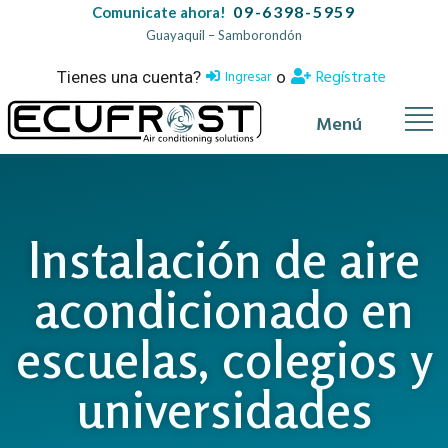
09-6398-5959
Comunicate ahora!
Guayaquil – Samborondón
Regístrate
Ingresar
Tienes una cuenta?
o
Menú
Instalación de aire
acondicionado en
escuelas, colegios y
universidades