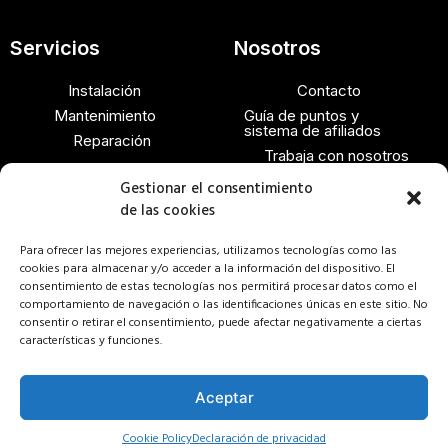
Servicios
Nosotros
Instalación
Contacto
Mantenimiento
Guía de puntos y
sistema de afiliados
Reparación
Trabaja con nosotros
Gestionar el consentimiento
Legal
Cuenta
de las cookies
Política de cookies
Registro
Para ofrecer las mejores experiencias, utilizamos tecnologías como las
Descargo de
Acceder
cookies para almacenar y/o acceder a la información del dispositivo. El
responsabilidad
consentimiento de estas tecnologías nos permitirá procesar datos como el
Mi cuenta
comportamiento de navegación o las identificaciones únicas en este sitio. No
Cookie Policy (US)
consentir o retirar el consentimiento, puede afectar negativamente a ciertas
Declaración de privacidad
características y funciones.
(US)
Aceptar
Artículo añadido al carrito.
Finalizar Compra
0 artículos -
$
0,00
Cookie Policy
Declaración de privacidad
2022 © Ecufrost Todos los derechos reservados